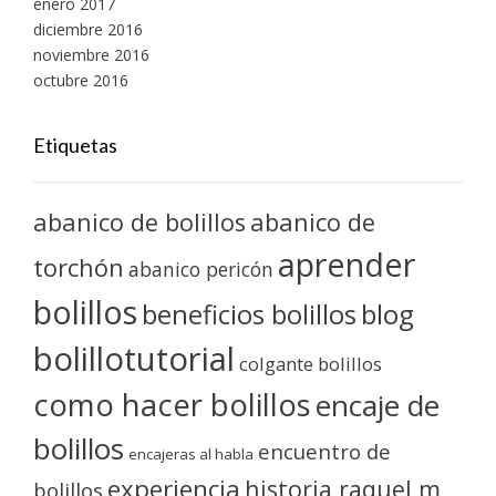
enero 2017
diciembre 2016
noviembre 2016
octubre 2016
Etiquetas
abanico de bolillos
abanico de
aprender
torchón
abanico pericón
bolillos
blog
beneficios bolillos
bolillotutorial
colgante bolillos
como hacer bolillos
encaje de
bolillos
encuentro de
encajeras al habla
experiencia
historia raquel m
bolillos