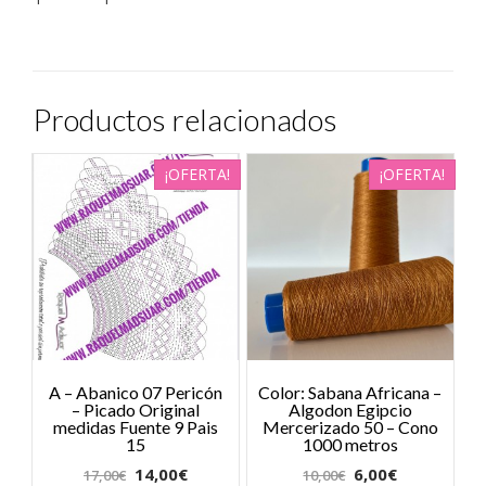
Productos relacionados
¡OFERTA!
¡OFERTA!
A – Abanico 07 Pericón
Color: Sabana Africana –
– Picado Original
Algodon Egipcio
medidas Fuente 9 Pais
Mercerizado 50 – Cono
15
1000 metros
14,00
€
6,00
€
17,00
€
10,00
€