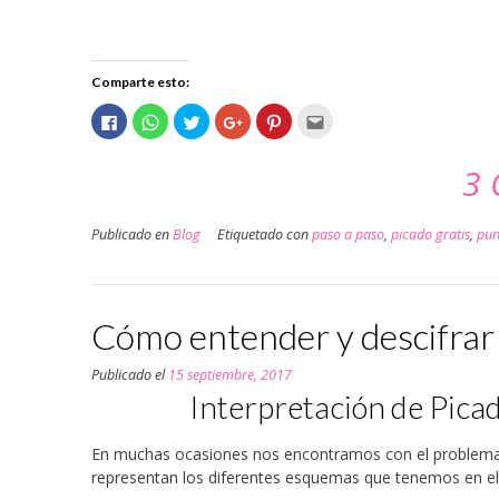
Comparte esto:
Haz
Haz
Haz
Haz
Haz
Haz
clic
clic
clic
clic
clic
clic
para
para
para
para
para
para
compartir
compartir
compartir
compartir
compartir
enviar
3 
en
en
en
en
en
por
Facebook
WhatsApp
Twitter
Google+
Pinterest
correo
(Se
(Se
(Se
(Se
(Se
electrónico
abre
abre
abre
abre
abre
a
en
en
en
en
en
un
Publicado en
Blog
Etiquetado con
paso a paso
,
picado gratis
,
pun
una
una
una
una
una
amigo
ventana
ventana
ventana
ventana
ventana
(Se
nueva)
nueva)
nueva)
nueva)
nueva)
abre
en
una
ventana
nueva)
Cómo entender y descifrar l
Publicado el
15 septiembre, 2017
Interpretación de Picad
En muchas ocasiones nos encontramos con el problema 
representan los diferentes esquemas que tenemos en el