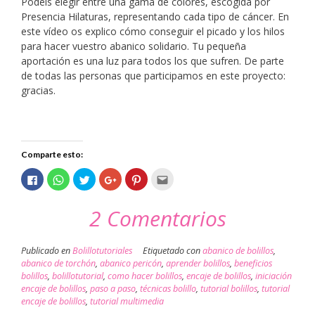
Podéis elegir entre una gama de colores, escogida por
Presencia Hilaturas, representando cada tipo de cáncer. En
este vídeo os explico cómo conseguir el picado y los hilos
para hacer vuestro abanico solidario. Tu pequeña
aportación es una luz para todos los que sufren. De parte
de todas las personas que participamos en este proyecto:
gracias.
Comparte esto:
Haz
Haz
Haz
Haz
Haz
Haz
clic
clic
clic
clic
clic
clic
para
para
para
para
para
para
compartir
compartir
compartir
compartir
compartir
enviar
2 Comentarios
en
en
en
en
en
por
Facebook
WhatsApp
Twitter
Google+
Pinterest
correo
(Se
(Se
(Se
(Se
(Se
electrónico
abre
abre
abre
abre
abre
a
en
en
en
en
en
un
Publicado en
Bolillotutoriales
Etiquetado con
abanico de bolillos
,
una
una
una
una
una
amigo
ventana
ventana
ventana
ventana
ventana
(Se
abanico de torchón
,
abanico pericón
,
aprender bolillos
,
beneficios
nueva)
nueva)
nueva)
nueva)
nueva)
abre
bolillos
,
bolillotutorial
,
como hacer bolillos
,
encaje de bolillos
,
iniciación
en
una
encaje de bolillos
,
paso a paso
,
técnicas bolillo
,
tutorial bolillos
,
tutorial
ventana
encaje de bolillos
,
tutorial multimedia
nueva)