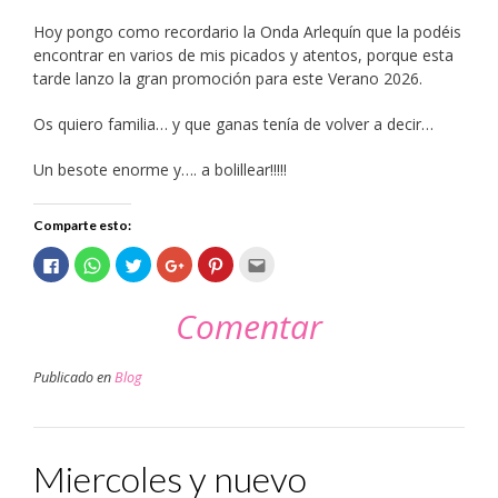
Hoy pongo como recordario la Onda Arlequín que la podéis
encontrar en varios de mis picados y atentos, porque esta
tarde lanzo la gran promoción para este Verano 2026.
Os quiero familia… y que ganas tenía de volver a decir…
Un besote enorme y…. a bolillear!!!!!
Comparte esto:
Haz
Haz
Haz
Haz
Haz
Haz
clic
clic
clic
clic
clic
clic
para
para
para
para
para
para
compartir
compartir
compartir
compartir
compartir
enviar
Comentar
en
en
en
en
en
por
Facebook
WhatsApp
Twitter
Google+
Pinterest
correo
(Se
(Se
(Se
(Se
(Se
electrónico
abre
abre
abre
abre
abre
a
en
en
en
en
en
un
Publicado en
Blog
una
una
una
una
una
amigo
ventana
ventana
ventana
ventana
ventana
(Se
nueva)
nueva)
nueva)
nueva)
nueva)
abre
en
una
ventana
nueva)
Miercoles y nuevo