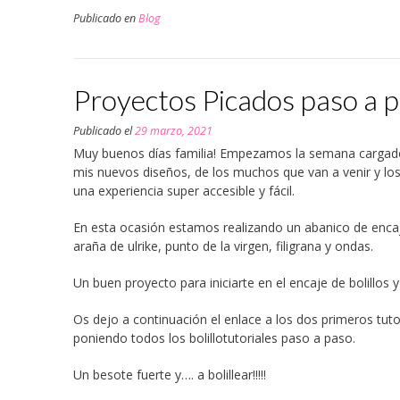
abre
abre
abre
abre
abre
a
en
en
en
en
en
un
Publicado en
Blog
una
una
una
una
una
amigo
ventana
ventana
ventana
ventana
ventana
(Se
nueva)
nueva)
nueva)
nueva)
nueva)
abre
en
una
ventana
nueva)
Proyectos Picados paso a 
Publicado el
29 marzo, 2021
Muy buenos días familia! Empezamos la semana cargado
mis nuevos diseños, de los muchos que van a venir y lo
una experiencia super accesible y fácil.
En esta ocasión estamos realizando un abanico de encaje 
araña de ulrike, punto de la virgen, filigrana y ondas.
Un buen proyecto para iniciarte en el encaje de bolillos
Os dejo a continuación el enlace a los dos primeros tuto
poniendo todos los bolillotutoriales paso a paso.
Un besote fuerte y…. a bolillear!!!!!