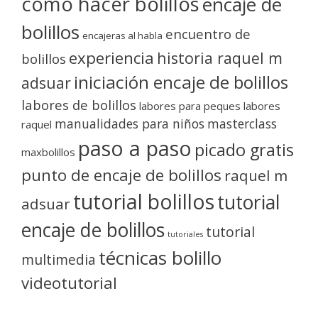
como hacer bolillos
encaje de
bolillos
encuentro de
encajeras al habla
experiencia
historia raquel m
bolillos
iniciación encaje de bolillos
adsuar
labores de bolillos
labores para peques
labores
manualidades para niños
masterclass
raquel
paso a paso
picado gratis
maxbolillos
punto de encaje de bolillos
raquel m
tutorial bolillos
tutorial
adsuar
encaje de bolillos
tutorial
tutoriales
técnicas bolillo
multimedia
videotutorial