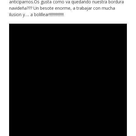
anticiparnos.Os gusta como va quedando nuestra bordura
navideña??? Un besote enorme, a trabajar con mucha
ilusion y…. a bolillear!!!!!!!!!!!!!!!!