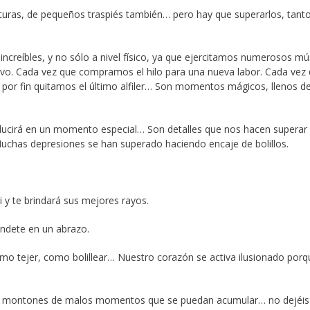
turas, de pequeños traspiés también… pero hay que superarlos, tanto
s increíbles, y no sólo a nivel físico, ya que ejercitamos numerosos mú
vo. Cada vez que compramos el hilo para una nueva labor. Cada vez
por fin quitamos el último alfiler… Son momentos mágicos, llenos de
lo lucirá en un momento especial… Son detalles que nos hacen superar
Muchas depresiones se han superado haciendo encaje de bolillos.
ti y te brindará sus mejores rayos.
úndete en un abrazo.
omo tejer, como bolillear… Nuestro corazón se activa ilusionado porq
or montones de malos momentos que se puedan acumular… no dejéis