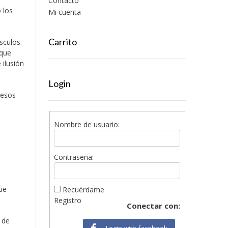
Contacto
 los
Mi cuenta
Carrito
sculos.
 que
 ilusión
Login
 esos
Nombre de usuario:
Contraseña:
ue
Recuérdame
Registro
Conectar con:
 de
Login with facebook