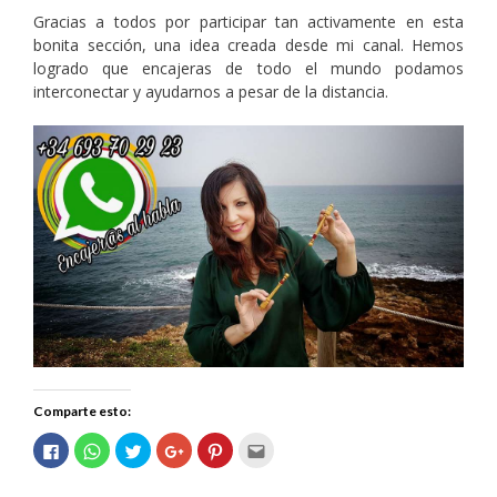
Gracias a todos por participar tan activamente en esta
bonita sección, una idea creada desde mi canal. Hemos
logrado que encajeras de todo el mundo podamos
interconectar y ayudarnos a pesar de la distancia.
Comparte esto:
Haz
Haz
Haz
Haz
Haz
Haz
clic
clic
clic
clic
clic
clic
para
para
para
para
para
para
compartir
compartir
compartir
compartir
compartir
enviar