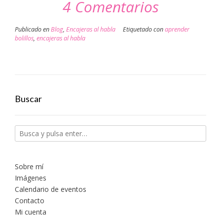
4 Comentarios
en
en
en
en
en
por
Facebook
WhatsApp
Twitter
Google+
Pinterest
correo
(Se
(Se
(Se
(Se
(Se
electrónico
abre
abre
abre
abre
abre
a
en
en
en
en
en
un
Publicado en
Blog
,
Encajeras al habla
Etiquetado con
aprender
una
una
una
una
una
amigo
ventana
ventana
ventana
ventana
ventana
(Se
bolillos
,
encajeras al habla
nueva)
nueva)
nueva)
nueva)
nueva)
abre
en
una
ventana
nueva)
Buscar
Sobre mí
Imágenes
Calendario de eventos
Contacto
Mi cuenta