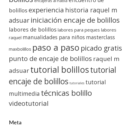
encajeras al habla
experiencia
historia raquel m
bolillos
iniciación encaje de bolillos
adsuar
labores de bolillos
labores para peques
labores
manualidades para niños
masterclass
raquel
paso a paso
picado gratis
maxbolillos
punto de encaje de bolillos
raquel m
tutorial bolillos
tutorial
adsuar
encaje de bolillos
tutorial
tutoriales
técnicas bolillo
multimedia
videotutorial
Meta