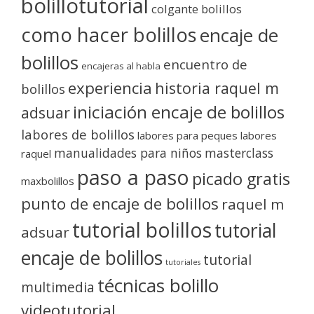
bolillotutorial
colgante bolillos
como hacer bolillos
encaje de
bolillos
encuentro de
encajeras al habla
experiencia
historia raquel m
bolillos
iniciación encaje de bolillos
adsuar
labores de bolillos
labores para peques
labores
manualidades para niños
masterclass
raquel
paso a paso
picado gratis
maxbolillos
punto de encaje de bolillos
raquel m
tutorial bolillos
tutorial
adsuar
encaje de bolillos
tutorial
tutoriales
técnicas bolillo
multimedia
videotutorial