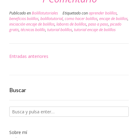
(Se
(Se
(Se
(Se
(Se
electrónico
abre
abre
abre
abre
abre
a
en
en
en
en
en
un
Publicado en
Bolillotutoriales
Etiquetado con
aprender bolillos
,
una
una
una
una
una
amigo
ventana
ventana
ventana
ventana
ventana
(Se
beneficios bolillos
,
bolillotutorial
,
como hacer bolillos
,
encaje de bolillos
,
nueva)
nueva)
nueva)
nueva)
nueva)
abre
iniciación encaje de bolillos
,
labores de bolillos
,
paso a paso
,
picado
en
una
gratis
,
técnicas bolillo
,
tutorial bolillos
,
tutorial encaje de bolillos
ventana
nueva)
Navegación
Entradas anteriores
de
entradas
Buscar
Sobre mí