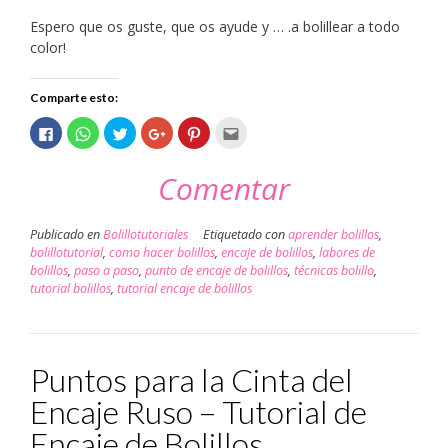
Espero que os guste, que os ayude y … .a bolillear a todo
color!
Comparte esto:
Haz
Haz
Haz
Haz
Haz
Haz
clic
clic
clic
clic
clic
clic
para
para
para
para
para
para
compartir
compartir
compartir
compartir
compartir
enviar
Comentar
en
en
en
en
en
por
Facebook
WhatsApp
Twitter
Google+
Pinterest
correo
(Se
(Se
(Se
(Se
(Se
electrónico
abre
abre
abre
abre
abre
a
en
en
en
en
en
un
Publicado en
Bolillotutoriales
Etiquetado con
aprender bolillos
,
una
una
una
una
una
amigo
ventana
ventana
ventana
ventana
ventana
(Se
bolillotutorial
,
como hacer bolillos
,
encaje de bolillos
,
labores de
nueva)
nueva)
nueva)
nueva)
nueva)
abre
bolillos
,
paso a paso
,
punto de encaje de bolillos
,
técnicas bolillo
,
en
una
tutorial bolillos
,
tutorial encaje de bolillos
ventana
nueva)
Puntos para la Cinta del
Encaje Ruso – Tutorial de
Encaje de Bolillos