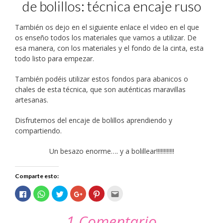
de bolillos: técnica encaje ruso
También os dejo en el siguiente enlace el video en el que
os enseño todos los materiales que vamos a utilizar. De
esa manera, con los materiales y el fondo de la cinta, esta
todo listo para empezar.
También podéis utilizar estos fondos para abanicos o
chales de esta técnica, que son auténticas maravillas
artesanas.
Disfrutemos del encaje de bolillos aprendiendo y
compartiendo.
Un besazo enorme…. y a bolillear!!!!!!!!!!!!
Comparte esto:
Haz
Haz
Haz
Haz
Haz
Haz
clic
clic
clic
clic
clic
clic
para
para
para
para
para
para
compartir
compartir
compartir
compartir
compartir
enviar
1 Comentario
en
en
en
en
en
por
Facebook
WhatsApp
Twitter
Google+
Pinterest
correo