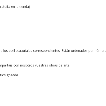
atuita en la tienda)
 de los bolillotutoriales correspondientes. Están ordenados por númer
partáis con nosotros vuestras obras de arte.
ntica gozada.