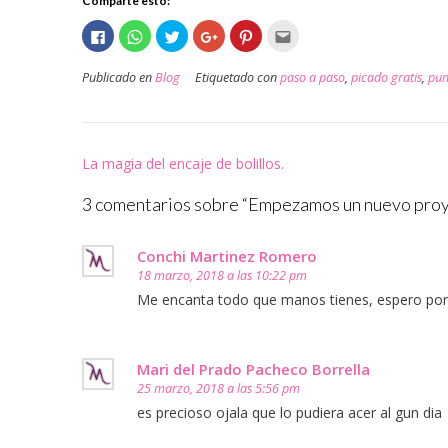
Comparte esto:
Haz
Haz
Haz
Haz
Haz
Haz
clic
clic
clic
clic
clic
clic
para
para
para
para
para
para
compartir
compartir
compartir
compartir
compartir
enviar
Publicado en
Blog
Etiquetado con
paso a paso
,
picado gratis
,
pun
en
en
en
en
en
por
Facebook
WhatsApp
Twitter
Google+
Pinterest
correo
(Se
(Se
(Se
(Se
(Se
electrónico
abre
abre
abre
abre
abre
a
en
en
en
en
en
un
una
una
una
una
una
amigo
ventana
ventana
ventana
ventana
ventana
(Se
Navegación
La magia del encaje de bolillos.
nueva)
nueva)
nueva)
nueva)
nueva)
abre
en
de
una
ventana
3 comentarios sobre “
Empezamos un nuevo proyec
nueva)
entradas
Conchi Martinez Romero
18 marzo, 2018 a las 10:22 pm
Me encanta todo que manos tienes, espero por lo
Mari del Prado Pacheco Borrella
25 marzo, 2018 a las 5:56 pm
es precioso ojala que lo pudiera acer al gun dia