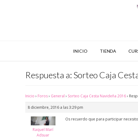
INICIO
TIENDA
CUR
Respuesta a: Sorteo Caja Ces
Inicio
›
Foros
›
General
›
Sorteo Caja Cesta Navideña 2016
›
Resp
8 diciembre, 2016 a las 3:29 pm
Os recuerdo que para participar necesito el
Raquel Marí
Adsuar