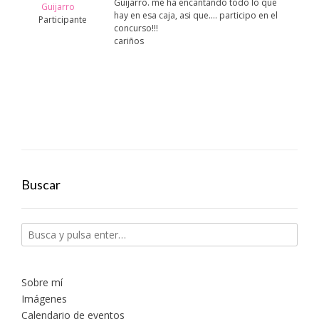
Guijarro. me ha encantando todo lo que
Guijarro
hay en esa caja, asi que…. participo en el
Participante
concurso!!!
cariños
Buscar
Sobre mí
Imágenes
Calendario de eventos