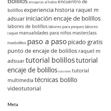
bolillos
encuentro de
encajeras al habla
experiencia
historia raquel m
bolillos
iniciación encaje de bolillos
adsuar
labores de bolillos
labores para peques
labores
manualidades para niños
masterclass
raquel
paso a paso
picado gratis
maxbolillos
punto de encaje de bolillos
raquel m
tutorial bolillos
tutorial
adsuar
encaje de bolillos
tutorial
tutoriales
técnicas bolillo
multimedia
videotutorial
Meta