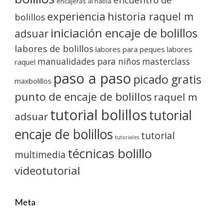
encajeras al habla
experiencia
historia raquel m
bolillos
iniciación encaje de bolillos
adsuar
labores de bolillos
labores para peques
labores
manualidades para niños
masterclass
raquel
paso a paso
picado gratis
maxbolillos
punto de encaje de bolillos
raquel m
tutorial bolillos
tutorial
adsuar
encaje de bolillos
tutorial
tutoriales
técnicas bolillo
multimedia
videotutorial
Meta