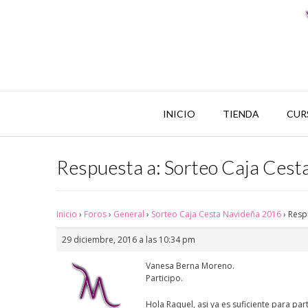
INICIO
TIENDA
CUR
Respuesta a: Sorteo Caja Ces
Inicio
›
Foros
›
General
›
Sorteo Caja Cesta Navideña 2016
›
Resp
29 diciembre, 2016 a las 10:34 pm
Vanesa Berna Moreno.
Participo.
Hola Raquel, asi ya es suficiente para part