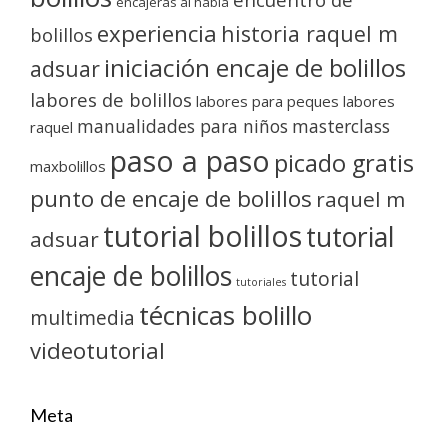
encajeras al habla
experiencia
historia raquel m
bolillos
iniciación encaje de bolillos
adsuar
labores de bolillos
labores para peques
labores
manualidades para niños
masterclass
raquel
paso a paso
picado gratis
maxbolillos
punto de encaje de bolillos
raquel m
tutorial bolillos
tutorial
adsuar
encaje de bolillos
tutorial
tutoriales
técnicas bolillo
multimedia
videotutorial
Meta