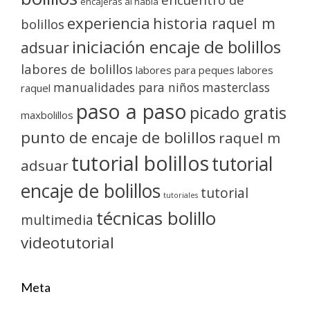
encajeras al habla
experiencia
historia raquel m
bolillos
iniciación encaje de bolillos
adsuar
labores de bolillos
labores para peques
labores
manualidades para niños
masterclass
raquel
paso a paso
picado gratis
maxbolillos
punto de encaje de bolillos
raquel m
tutorial bolillos
tutorial
adsuar
encaje de bolillos
tutorial
tutoriales
técnicas bolillo
multimedia
videotutorial
Meta