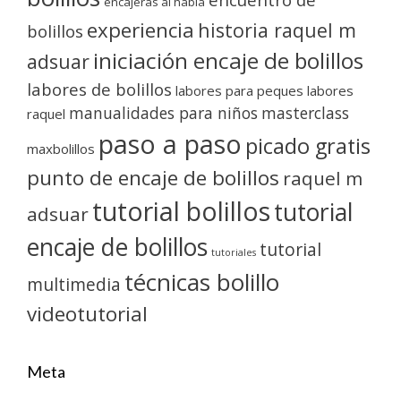
encajeras al habla
experiencia
historia raquel m
bolillos
iniciación encaje de bolillos
adsuar
labores de bolillos
labores para peques
labores
manualidades para niños
masterclass
raquel
paso a paso
picado gratis
maxbolillos
punto de encaje de bolillos
raquel m
tutorial bolillos
tutorial
adsuar
encaje de bolillos
tutorial
tutoriales
técnicas bolillo
multimedia
videotutorial
Meta