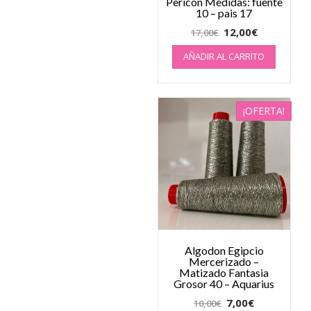
Pericon Medidas: fuente
10 – pais 17
12,00
€
17,00
€
AÑADIR AL CARRITO
¡OFERTA!
Algodon Egipcio
Mercerizado –
Matizado Fantasia
Grosor 40 – Aquarius
7,00
€
10,00
€