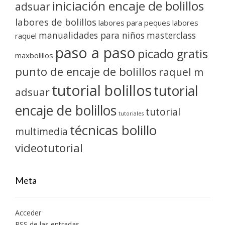
iniciación encaje de bolillos
adsuar
labores de bolillos
labores para peques
labores
manualidades para niños
masterclass
raquel
paso a paso
picado gratis
maxbolillos
punto de encaje de bolillos
raquel m
tutorial bolillos
tutorial
adsuar
encaje de bolillos
tutorial
tutoriales
técnicas bolillo
multimedia
videotutorial
Meta
Acceder
RSS
de las entradas