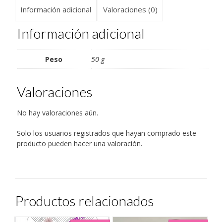
una
una
una
una
una
amigo
Información adicional
Valoraciones (0)
ventana
ventana
ventana
ventana
ventana
(Se
nueva)
nueva)
nueva)
nueva)
nueva)
abre
en
una
Información adicional
ventana
nueva)
Peso
50 g
Valoraciones
No hay valoraciones aún.
Solo los usuarios registrados que hayan comprado este
producto pueden hacer una valoración.
Productos relacionados