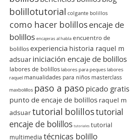
bolillotutorial
colgante bolillos
como hacer bolillos
encaje de
bolillos
encuentro de
encajeras al habla
experiencia
historia raquel m
bolillos
iniciación encaje de bolillos
adsuar
labores de bolillos
labores para peques
labores
manualidades para niños
masterclass
raquel
paso a paso
picado gratis
maxbolillos
punto de encaje de bolillos
raquel m
tutorial bolillos
tutorial
adsuar
encaje de bolillos
tutorial
tutoriales
técnicas bolillo
multimedia