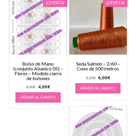
¡OFERTA!
¡OFERTA!
Bolso de Mano
Seda Salmón – 2/60 –
(conjunto Abanico 05) –
Cono de 500 metros
Flores – Modelo cierre
6,00
€
8,20
€
de botones
4,00
€
8,00
€
AÑADIR AL CARRITO
AÑADIR AL CARRITO