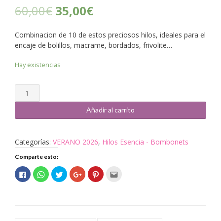
60,00
€
35,00
€
Combinacion de 10 de estos preciosos hilos, ideales para el
encaje de bolillos, macrame, bordados, frivolite…
Hay existencias
Cantidad
Añadir al carrito
Categorías:
VERANO 2026
,
Hilos Esencia - Bombonets
Comparte esto:
Haz
Haz
Haz
Haz
Haz
Haz
clic
clic
clic
clic
clic
clic
para
para
para
para
para
para
compartir
compartir
compartir
compartir
compartir
enviar
en
en
en
en
en
por
Facebook
WhatsApp
Twitter
Google+
Pinterest
correo
(Se
(Se
(Se
(Se
(Se
electrónico
abre
abre
abre
abre
abre
a
en
en
en
en
en
un