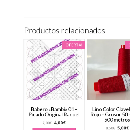
Productos relacionados
¡OFERTA!
¡
Babero «Bambi» 01 –
Lino Color Clave
Picado Original Raquel
Rojo – Grosor 50
500 metro
4,00
€
7,00
€
5,00
€
8,50
€