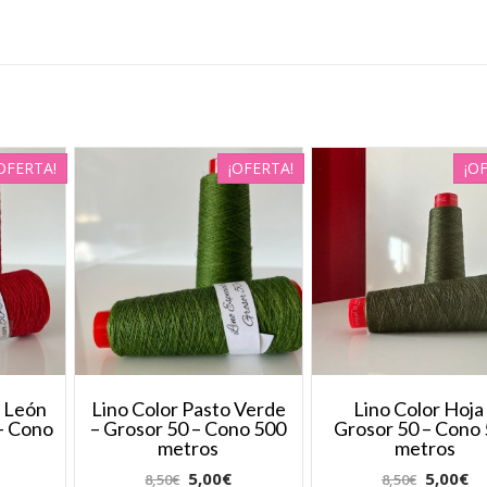
OFERTA!
¡OFERTA!
¡O
l León
Lino Color Pasto Verde
Lino Color Hoja
 – Cono
– Grosor 50 – Cono 500
Grosor 50 – Cono
s
metros
metros
5,00
€
5,00
€
8,50
€
8,50
€