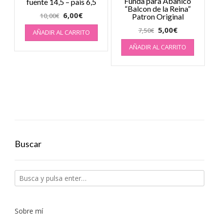
Funda para Abanico
fuente 14,5 – pais 6,5
“Balcon de la Reina”
6,00
€
10,00
€
Patron Original
5,00
€
7,50
€
AÑADIR AL CARRITO
AÑADIR AL CARRITO
Buscar
Sobre mí