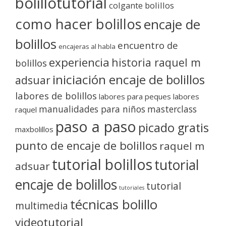
bolillotutorial
colgante bolillos
como hacer bolillos
encaje de
bolillos
encuentro de
encajeras al habla
experiencia
historia raquel m
bolillos
iniciación encaje de bolillos
adsuar
labores de bolillos
labores para peques
labores
manualidades para niños
masterclass
raquel
paso a paso
picado gratis
maxbolillos
punto de encaje de bolillos
raquel m
tutorial bolillos
tutorial
adsuar
encaje de bolillos
tutorial
tutoriales
técnicas bolillo
multimedia
videotutorial