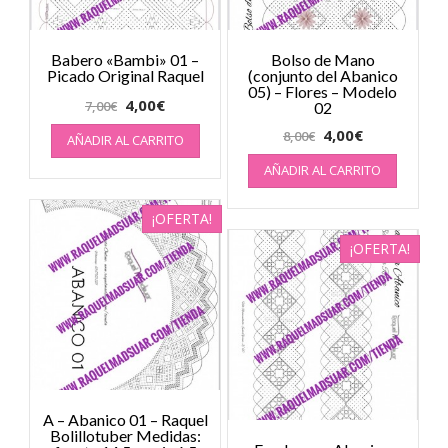
Babero «Bambi» 01 –
Bolso de Mano
Picado Original Raquel
(conjunto del Abanico
05) – Flores – Modelo
4,00
€
7,00
€
02
4,00
€
8,00
€
AÑADIR AL CARRITO
AÑADIR AL CARRITO
¡OFERTA!
¡OFERTA!
A – Abanico 01 – Raquel
Bolillotuber Medidas: