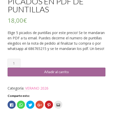
PICADOS EN PDF DE
PUNTILLAS
18,00
€
Elige 5 picados de puntillas por este precio! Se te mandaran
en PDF a tu email. Puedes decirme el numero de puntillas
elegidos en la nota de pedido al finalizar tu compra o por
whatsapp al 686765215 y se te mandaran los pdf. Un beso!
Cantidad
Añadir al carrito
Categoría:
VERANO 2026
Comparte esto:
Haz
Haz
Haz
Haz
Haz
Haz
clic
clic
clic
clic
clic
clic
para
para
para
para
para
para
compartir
compartir
compartir
compartir
compartir
enviar