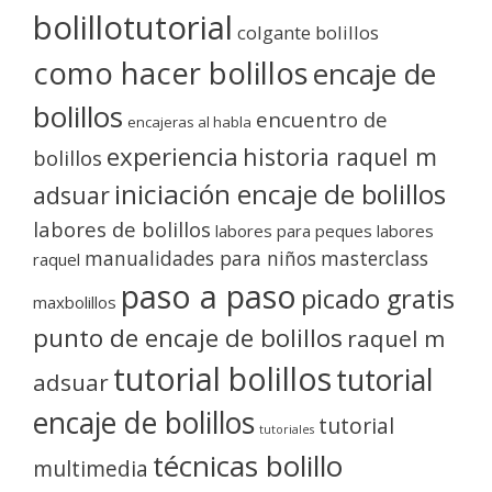
bolillotutorial
colgante bolillos
como hacer bolillos
encaje de
bolillos
encuentro de
encajeras al habla
experiencia
historia raquel m
bolillos
iniciación encaje de bolillos
adsuar
labores de bolillos
labores para peques
labores
manualidades para niños
masterclass
raquel
paso a paso
picado gratis
maxbolillos
punto de encaje de bolillos
raquel m
tutorial bolillos
tutorial
adsuar
encaje de bolillos
tutorial
tutoriales
técnicas bolillo
multimedia