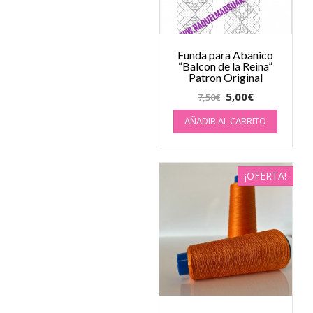
Funda para Abanico
“Balcon de la Reina”
Patron Original
5,00
€
7,50
€
AÑADIR AL CARRITO
¡OFERTA!