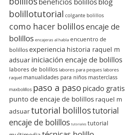
bolillos
blog
beneficios bolillos
bolillotutorial
colgante bolillos
como hacer bolillos
encaje de
bolillos
encuentro de
encajeras al habla
experiencia
historia raquel m
bolillos
iniciación encaje de bolillos
adsuar
labores de bolillos
labores para peques
labores
manualidades para niños
masterclass
raquel
paso a paso
picado gratis
maxbolillos
punto de encaje de bolillos
raquel m
tutorial bolillos
tutorial
adsuar
encaje de bolillos
tutorial
tutoriales
técnicas bolillo
multimedia