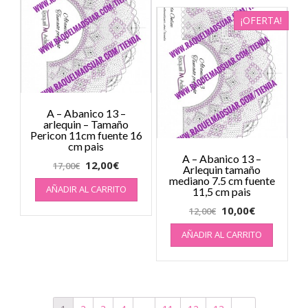
¡OFERTA!
A – Abanico 13 –
arlequin – Tamaño
Pericon 11cm fuente 16
cm pais
A – Abanico 13 –
12,00
€
17,00
€
Arlequin tamaño
mediano 7.5 cm fuente
AÑADIR AL CARRITO
11,5 cm pais
10,00
€
12,00
€
AÑADIR AL CARRITO