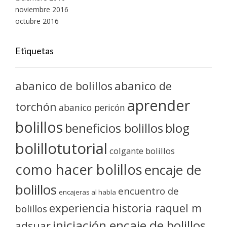
noviembre 2016
octubre 2016
Etiquetas
abanico de bolillos
abanico de
aprender
torchón
abanico pericón
bolillos
blog
beneficios bolillos
bolillotutorial
colgante bolillos
como hacer bolillos
encaje de
bolillos
encuentro de
encajeras al habla
experiencia
historia raquel m
bolillos
iniciación encaje de bolillos
adsuar