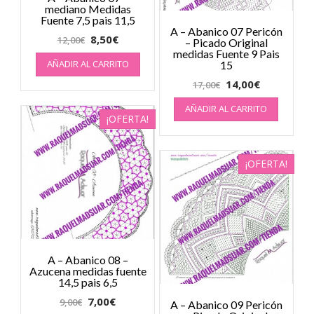
mediano Medidas
Fuente 7,5 pais 11,5
A – Abanico 07 Pericón
8,50
€
12,00
€
– Picado Original
medidas Fuente 9 Pais
AÑADIR AL CARRITO
15
14,00
€
17,00
€
AÑADIR AL CARRITO
¡OFERTA!
¡OFERTA!
A – Abanico 08 –
Azucena medidas fuente
14,5 pais 6,5
7,00
€
9,00
€
A – Abanico 09 Pericón