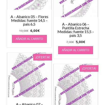
A – Abanico 05 – Flores
Medidas: fuente 14,5 –
pais 6,5
A – Abanico 06 –
Puntilla Estrecha
6,00
€
10,00
€
Medidas: fuente 15,5 –
pais 3,5
AÑADIR AL CARRITO
5,00
€
7,00
€
AÑADIR AL CARRITO
¡OFERTA!
¡OFERTA!
A – Abanico 07 –