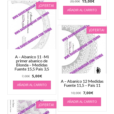
15,00
€
20,00
€
¡OFERTA!
AÑADIR AL CARRITO
¡OFERTA!
A – Abanico 11 -Mi
primer abanico de
Blonda – Medidas
Fuente 15,5 Pais 3,5
5,00
€
7,00
€
A – Abanico 12 Medidas
AÑADIR AL CARRITO
Fuente 11,5 – Pais 11
7,00
€
10,00
€
AÑADIR AL CARRITO
¡OFERTA!