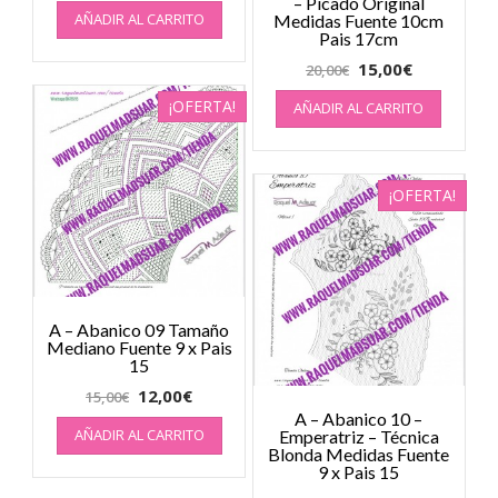
– Picado Original
AÑADIR AL CARRITO
Medidas Fuente 10cm
Pais 17cm
15,00
€
20,00
€
¡OFERTA!
AÑADIR AL CARRITO
¡OFERTA!
A – Abanico 09 Tamaño
Mediano Fuente 9 x Pais
15
12,00
€
15,00
€
A – Abanico 10 –
AÑADIR AL CARRITO
Emperatriz – Técnica
Blonda Medidas Fuente
9 x Pais 15