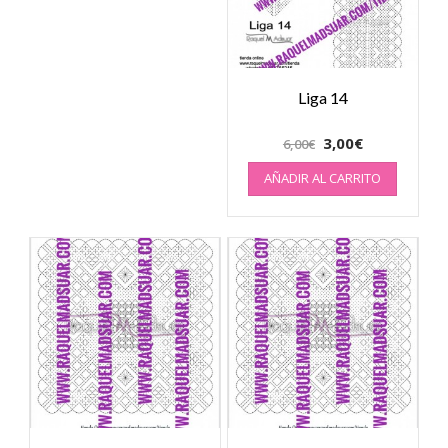
Liga 14
3,00
€
6,00
€
AÑADIR AL CARRITO