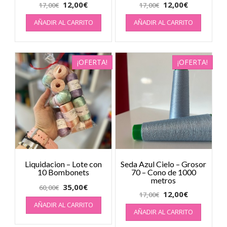
12,00
€
12,00
€
17,00
€
17,00
€
AÑADIR AL CARRITO
AÑADIR AL CARRITO
¡OFERTA!
¡OFERTA!
Liquidacion – Lote con
Seda Azul Cielo – Grosor
10 Bombonets
70 – Cono de 1000
metros
35,00
€
60,00
€
12,00
€
17,00
€
AÑADIR AL CARRITO
AÑADIR AL CARRITO