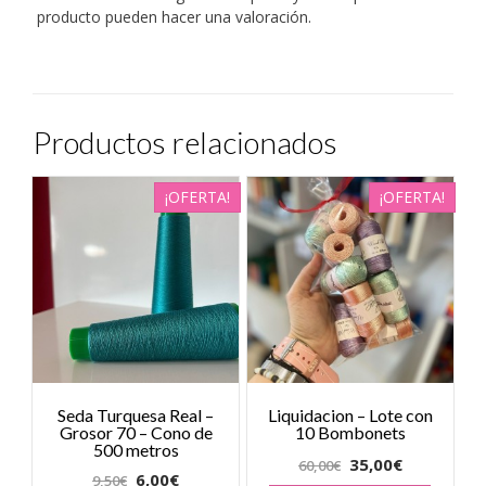
producto pueden hacer una valoración.
Productos relacionados
¡OFERTA!
¡OFERTA!
Seda Turquesa Real –
Liquidacion – Lote con
Grosor 70 – Cono de
10 Bombonets
500 metros
35,00
€
60,00
€
6,00
€
9,50
€