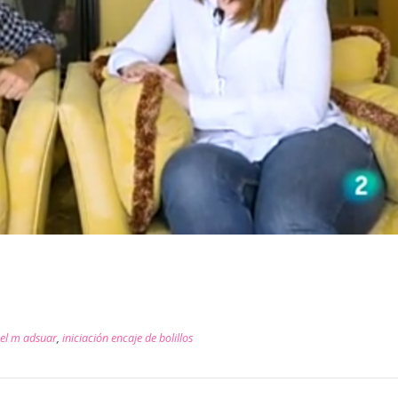
uel m adsuar
,
iniciación encaje de bolillos