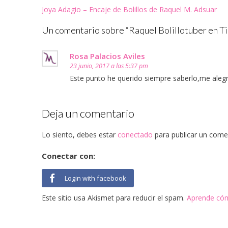
ventana
ventana
ventana
ventana
ventana
(Se
Navegación
Joya Adagio – Encaje de Bolillos de Raquel M. Adsuar
nueva)
nueva)
nueva)
nueva)
nueva)
abre
en
de
una
ventana
Un comentario sobre “
Raquel Bolillotuber en T
nueva)
entradas
Rosa Palacios Aviles
23 junio, 2017 a las 5:37 pm
Este punto he querido siempre saberlo,me alegr
Deja un comentario
Lo siento, debes estar
conectado
para publicar un come
Conectar con:
Login with facebook
Este sitio usa Akismet para reducir el spam.
Aprende cóm