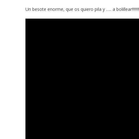
Un besote enorme, que os quiero pila y ….. a bolillear!!!!!!!!!!