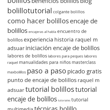
bolillos
blog
beneficios bolillos
bolillotutorial
colgante bolillos
como hacer bolillos
encaje de
bolillos
encuentro de
encajeras al habla
experiencia
historia raquel m
bolillos
iniciación encaje de bolillos
adsuar
labores de bolillos
labores para peques
labores
manualidades para niños
masterclass
raquel
paso a paso
picado gratis
maxbolillos
punto de encaje de bolillos
raquel m
tutorial bolillos
tutorial
adsuar
encaje de bolillos
tutorial
tutoriales
técnicas bolillo
multimedia