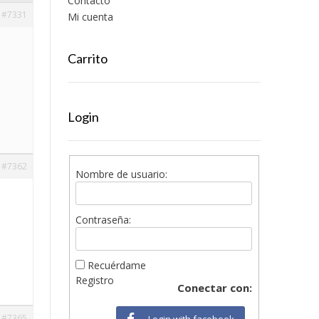
Contacto
#7331
Mi cuenta
Carrito
Login
#7362
Nombre de usuario:
Contraseña:
Recuérdame
Registro
Conectar con:
#7365
Login with facebook