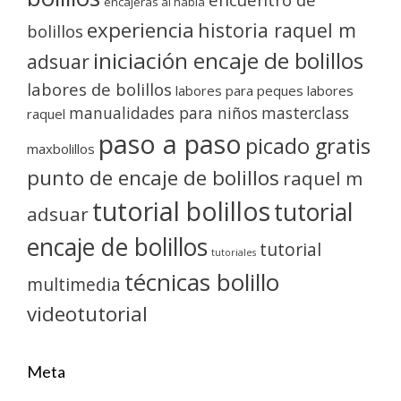
encajeras al habla
experiencia
historia raquel m
bolillos
iniciación encaje de bolillos
adsuar
labores de bolillos
labores para peques
labores
manualidades para niños
masterclass
raquel
paso a paso
picado gratis
maxbolillos
punto de encaje de bolillos
raquel m
tutorial bolillos
tutorial
adsuar
encaje de bolillos
tutorial
tutoriales
técnicas bolillo
multimedia
videotutorial
Meta