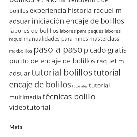
encajeras al habla
experiencia
historia raquel m
bolillos
iniciación encaje de bolillos
adsuar
labores de bolillos
labores para peques
labores
manualidades para niños
masterclass
raquel
paso a paso
picado gratis
maxbolillos
punto de encaje de bolillos
raquel m
tutorial bolillos
tutorial
adsuar
encaje de bolillos
tutorial
tutoriales
técnicas bolillo
multimedia
videotutorial
Meta