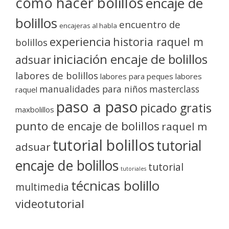
como hacer bolillos
encaje de
bolillos
encuentro de
encajeras al habla
experiencia
historia raquel m
bolillos
iniciación encaje de bolillos
adsuar
labores de bolillos
labores para peques
labores
manualidades para niños
masterclass
raquel
paso a paso
picado gratis
maxbolillos
punto de encaje de bolillos
raquel m
tutorial bolillos
tutorial
adsuar
encaje de bolillos
tutorial
tutoriales
técnicas bolillo
multimedia
videotutorial