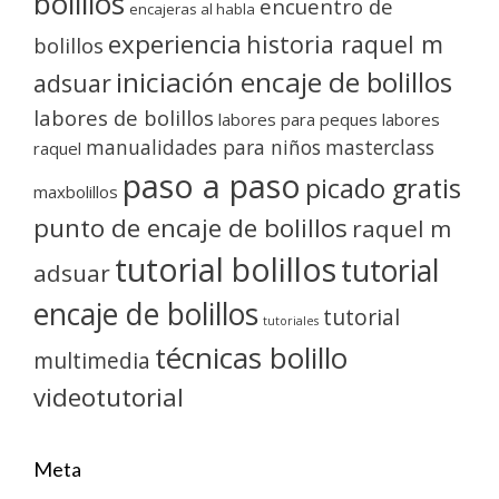
bolillos
encuentro de
encajeras al habla
experiencia
historia raquel m
bolillos
iniciación encaje de bolillos
adsuar
labores de bolillos
labores para peques
labores
manualidades para niños
masterclass
raquel
paso a paso
picado gratis
maxbolillos
punto de encaje de bolillos
raquel m
tutorial bolillos
tutorial
adsuar
encaje de bolillos
tutorial
tutoriales
técnicas bolillo
multimedia
videotutorial
Meta