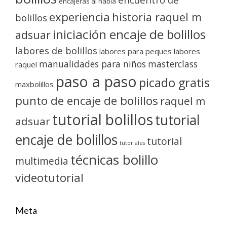
encajeras al habla
experiencia
historia raquel m
bolillos
iniciación encaje de bolillos
adsuar
labores de bolillos
labores para peques
labores
manualidades para niños
masterclass
raquel
paso a paso
picado gratis
maxbolillos
punto de encaje de bolillos
raquel m
tutorial bolillos
tutorial
adsuar
encaje de bolillos
tutorial
tutoriales
técnicas bolillo
multimedia
videotutorial
Meta