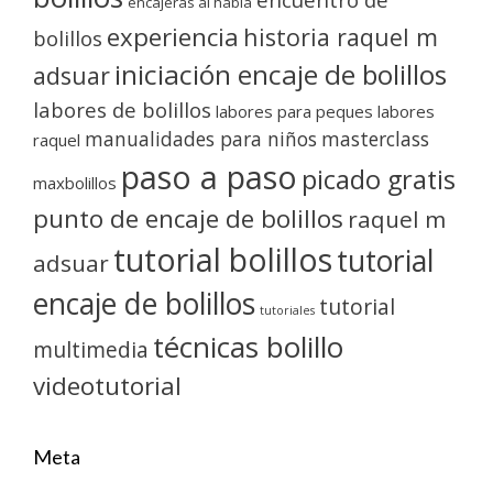
encajeras al habla
experiencia
historia raquel m
bolillos
iniciación encaje de bolillos
adsuar
labores de bolillos
labores para peques
labores
manualidades para niños
masterclass
raquel
paso a paso
picado gratis
maxbolillos
punto de encaje de bolillos
raquel m
tutorial bolillos
tutorial
adsuar
encaje de bolillos
tutorial
tutoriales
técnicas bolillo
multimedia
videotutorial
Meta