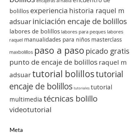
encajeras al habla
experiencia
historia raquel m
bolillos
iniciación encaje de bolillos
adsuar
labores de bolillos
labores para peques
labores
manualidades para niños
masterclass
raquel
paso a paso
picado gratis
maxbolillos
punto de encaje de bolillos
raquel m
tutorial bolillos
tutorial
adsuar
encaje de bolillos
tutorial
tutoriales
técnicas bolillo
multimedia
videotutorial
Meta