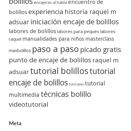
bolillos
encuentro de
encajeras al habla
experiencia
historia raquel m
bolillos
iniciación encaje de bolillos
adsuar
labores de bolillos
labores para peques
labores
manualidades para niños
masterclass
raquel
paso a paso
picado gratis
maxbolillos
punto de encaje de bolillos
raquel m
tutorial bolillos
tutorial
adsuar
encaje de bolillos
tutorial
tutoriales
técnicas bolillo
multimedia
videotutorial
Meta