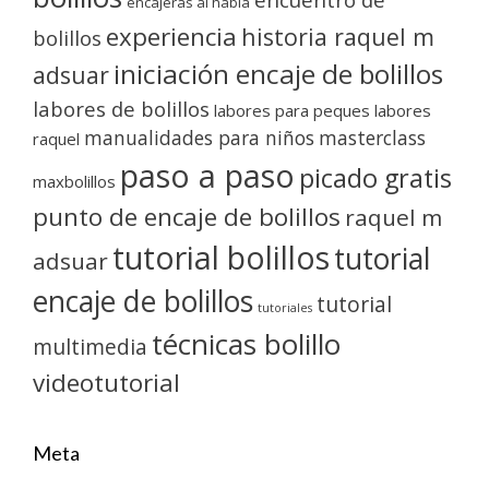
encajeras al habla
experiencia
historia raquel m
bolillos
iniciación encaje de bolillos
adsuar
labores de bolillos
labores para peques
labores
manualidades para niños
masterclass
raquel
paso a paso
picado gratis
maxbolillos
punto de encaje de bolillos
raquel m
tutorial bolillos
tutorial
adsuar
encaje de bolillos
tutorial
tutoriales
técnicas bolillo
multimedia
videotutorial
Meta