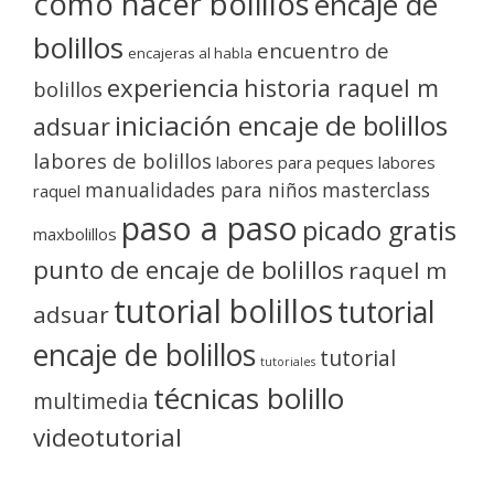
como hacer bolillos
encaje de
bolillos
encuentro de
encajeras al habla
experiencia
historia raquel m
bolillos
iniciación encaje de bolillos
adsuar
labores de bolillos
labores para peques
labores
manualidades para niños
masterclass
raquel
paso a paso
picado gratis
maxbolillos
punto de encaje de bolillos
raquel m
tutorial bolillos
tutorial
adsuar
encaje de bolillos
tutorial
tutoriales
técnicas bolillo
multimedia
videotutorial