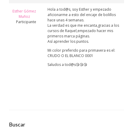
Hola a tod@s, soy Esther y empezado
Esther Gómez
aficionarme a esto del encaje de bolillos
Muñoz
hace unas 4 semanas.
Participante
La verdad es que me encanta,gracias a los
cursos de Raquel,empezado hacer mis
primeros marca páginas.
Así aprender los puntos.
Mi color preferido para primavera es el:
CRUDO O EL BLANCO 0001
Saludos a tod@s😘😘😘
Buscar