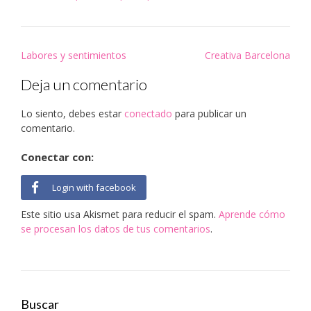
en
en
en
en
en
un
una
una
una
una
una
amigo
ventana
ventana
ventana
ventana
ventana
(Se
nueva)
nueva)
nueva)
nueva)
nueva)
abre
en
una
Navegación
Labores y sentimientos
Creativa Barcelona
ventana
nueva)
de
Deja un comentario
entradas
Lo siento, debes estar
conectado
para publicar un
comentario.
Conectar con:
Login with facebook
Este sitio usa Akismet para reducir el spam.
Aprende cómo
se procesan los datos de tus comentarios
.
Buscar