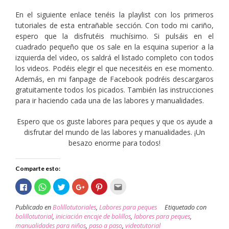
En el siguiente enlace tenéis la playlist con los primeros
tutoriales de esta entrañable sección. Con todo mi cariño,
espero que la disfrutéis muchísimo. Si pulsáis en el
cuadrado pequeño que os sale en la esquina superior a la
izquierda del video, os saldrá el listado completo con todos
los videos. Podéis elegir el que necesitéis en ese momento.
Además, en mi fanpage de Facebook podréis descargaros
gratuitamente todos los picados. También las instrucciones
para ir haciendo cada una de las labores y manualidades.
Espero que os guste labores para peques y que os ayude a
disfrutar del mundo de las labores y manualidades. ¡Un
besazo enorme para todos!
Comparte esto:
Haz
Haz
Haz
Haz
Haz
Haz
clic
clic
clic
clic
clic
clic
para
para
para
para
para
para
compartir
compartir
compartir
compartir
compartir
enviar
Publicado en
Bolillotutoriales
,
Labores para peques
Etiquetado con
en
en
en
en
en
por
Facebook
WhatsApp
Twitter
Google+
Pinterest
correo
bolillotutorial
,
iniciación encaje de bolillos
,
labores para peques
,
(Se
(Se
(Se
(Se
(Se
electrónico
manualidades para niños
,
paso a paso
,
videotutorial
abre
abre
abre
abre
abre
a