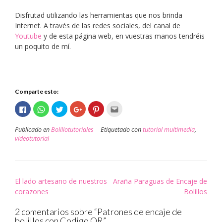
Disfrutad utilizando las herramientas que nos brinda
Internet. A través de las redes sociales, del canal de
Youtube
y de esta página web, en vuestras manos tendréis
un poquito de mí.
Comparte esto:
Haz
Haz
Haz
Haz
Haz
Haz
clic
clic
clic
clic
clic
clic
para
para
para
para
para
para
compartir
compartir
compartir
compartir
compartir
enviar
Publicado en
Bolillotutoriales
Etiquetado con
tutorial multimedia
,
en
en
en
en
en
por
Facebook
WhatsApp
Twitter
Google+
Pinterest
correo
videotutorial
(Se
(Se
(Se
(Se
(Se
electrónico
abre
abre
abre
abre
abre
a
en
en
en
en
en
un
una
una
una
una
una
amigo
ventana
ventana
ventana
ventana
ventana
(Se
nueva)
nueva)
nueva)
nueva)
nueva)
abre
Navegación
en
El lado artesano de nuestros
Araña Paraguas de Encaje de
una
ventana
corazones
Bolillos
de
nueva)
entradas
2 comentarios sobre “
Patrones de encaje de
bolillos con Codigo QR
”