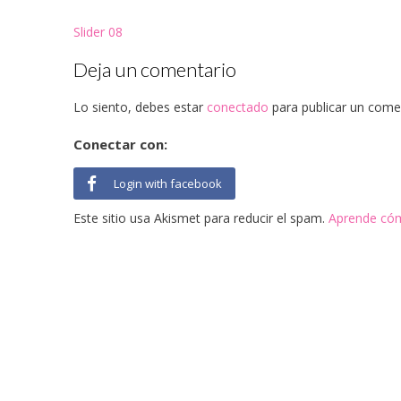
en
en
en
en
en
un
una
una
una
una
una
amigo
ventana
ventana
ventana
ventana
ventana
(Se
Navegación
Slider 08
nueva)
nueva)
nueva)
nueva)
nueva)
abre
en
de
una
Deja un comentario
ventana
nueva)
entradas
Lo siento, debes estar
conectado
para publicar un come
Conectar con:
Login with facebook
Este sitio usa Akismet para reducir el spam.
Aprende cóm