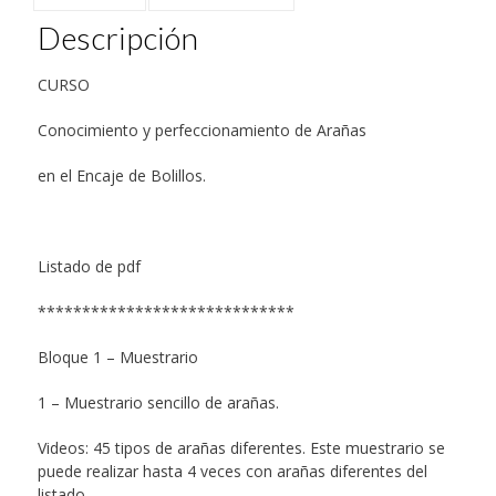
nueva)
nueva)
nueva)
nueva)
nueva)
abre
en
una
Descripción
ventana
nueva)
CURSO
Conocimiento y perfeccionamiento de Arañas
en el Encaje de Bolillos.
Listado de pdf
*****************************
Bloque 1 – Muestrario
1 – Muestrario sencillo de arañas.
Videos: 45 tipos de arañas diferentes. Este muestrario se
puede realizar hasta 4 veces con arañas diferentes del
listado.