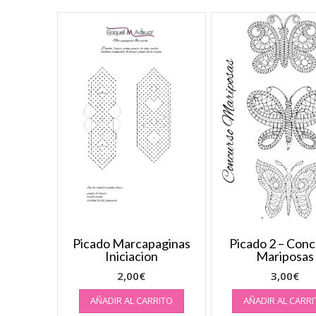
Picado Marcapaginas
Picado 2 – Con
Iniciacion
Mariposas
2,00
€
3,00
€
AÑADIR AL CARRITO
AÑADIR AL CARR