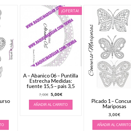
¡OFERTA!
A – Abanico 06 – Puntilla
Estrecha Medidas:
fuente 15,5 – pais 3,5
5,00
€
7,00
€
curso
Picado 1 – Concu
AÑADIR AL CARRITO
Mariposas
3,00
€
ITO
AÑADIR AL CARRIT