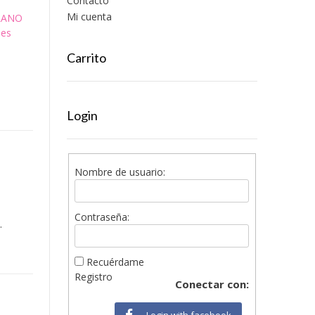
Contacto
Mi cuenta
RANO
nes
Carrito
Login
Nombre de usuario:
Contraseña:
.
Recuérdame
Registro
Conectar con:
Login with facebook