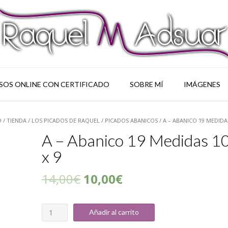
SOS ONLINE CON CERTIFICADO
SOBRE MÍ
IMÁGENES
O
/
TIENDA
/
LOS PICADOS DE RAQUEL
/
PICADOS ABANICOS
/ A – ABANICO 19 MEDIDAS
A – Abanico 19 Medidas 1
x 9
14,00
€
10,00
€
Cantidad
Añadir al carrito