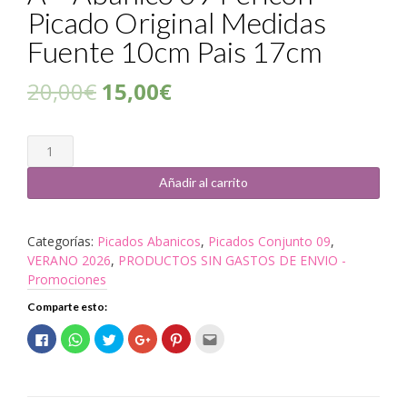
Picado Original Medidas
Fuente 10cm Pais 17cm
20,00
€
15,00
€
Cantidad
Añadir al carrito
Categorías:
Picados Abanicos
,
Picados Conjunto 09
,
VERANO 2026
,
PRODUCTOS SIN GASTOS DE ENVIO -
Promociones
Comparte esto:
Haz
Haz
Haz
Haz
Haz
Haz
clic
clic
clic
clic
clic
clic
para
para
para
para
para
para
compartir
compartir
compartir
compartir
compartir
enviar
en
en
en
en
en
por
Facebook
WhatsApp
Twitter
Google+
Pinterest
correo
(Se
(Se
(Se
(Se
(Se
electrónico