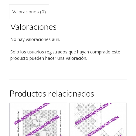
abre
abre
abre
abre
abre
a
en
en
en
en
en
un
una
una
una
una
una
amigo
Valoraciones (0)
ventana
ventana
ventana
ventana
ventana
(Se
nueva)
nueva)
nueva)
nueva)
nueva)
abre
en
una
Valoraciones
ventana
nueva)
No hay valoraciones aún.
Solo los usuarios registrados que hayan comprado este
producto pueden hacer una valoración.
Productos relacionados